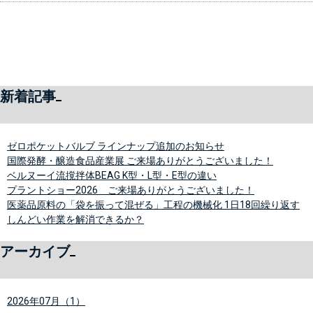
新着記事
ゼロポケットバルブ ラインナップ追加のお知らせ
国際発酵・醸造食品産業展 ご来場ありがとうございました！
ベルヌーイ流撹拌体BEAG K型・L型・E型の違い
プラントショー2026 ご来場ありがとうございました！
医薬品原料の「袋を振って混ぜる」工程の機械化 1日18回繰り返す
しんどい作業を解消できるか？
アーカイブ
2026年07月（1）