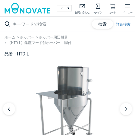
お問い合わせ
ログイン
カート
メニュー
検索
詳細検索
ホーム
>
ホッパー
>
ホッパー周辺機器
>
【HTD-L】集塵フード付ホッパー 脚付
品番：HTD-L