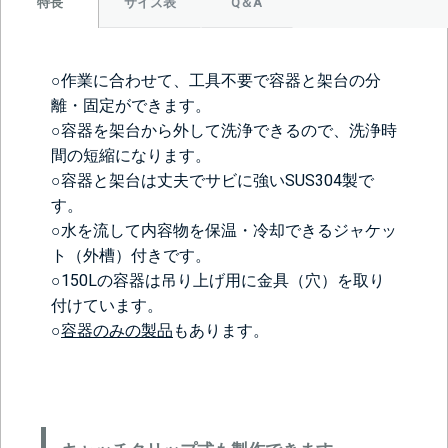
サイズ表
Q＆A
特長
○作業に合わせて、工具不要で容器と架台の分
離・固定ができます。
○容器を架台から外して洗浄できるので、洗浄時
間の短縮になります。
○容器と架台は丈夫でサビに強いSUS304製で
す。
○水を流して内容物を保温・冷却できるジャケッ
ト（外槽）付きです。
○150Lの容器は吊り上げ用に金具（穴）を取り
付けています。
○
容器のみの製品
もあります。