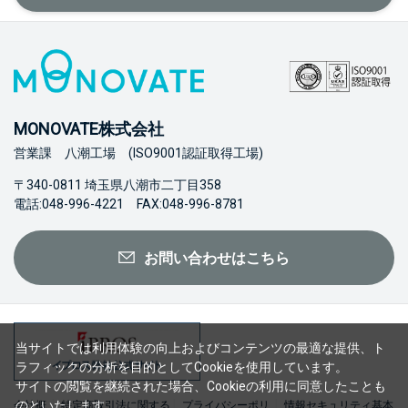
MONOVATE株式会社
営業課 八潮工場 (ISO9001認証取得工場)
〒340-0811 埼玉県八潮市二丁目358
電話:048-996-4221 FAX:048-996-8781
お問い合わせはこちら
当サイトでは利用体験の向上およびコンテンツの最適な提供、ト
ラフィックの分析を目的としてCookieを使用しています。
サイトの閲覧を継続された場合、Cookieの利用に同意したことも
のといたします。
会社概
特定商取引法に関する
プライバシーポリ
情報セキュリティ基本