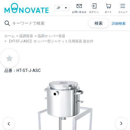
お問い合わせ
ログイン
カート
メニュー
検索
詳細検索
ホーム
>
温調容器
>
温調ホッパー容器
>
【HT-ST-J-ASC】ホッパー型ジャケット汎用容器 架台付
品番：HT-ST-J-ASC