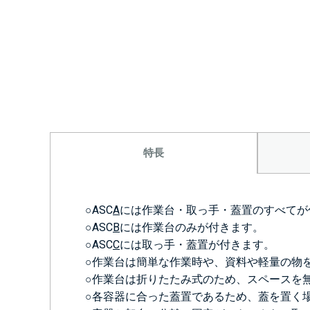
特長
○ASC
A
には作業台・取っ手・蓋置のすべてが
○ASC
B
には作業台のみが付きます。
○ASC
C
には取っ手・蓋置が付きます。
○作業台は簡単な作業時や、資料や軽量の物
○作業台は折りたたみ式のため、スペースを
○各容器に合った蓋置であるため、蓋を置く