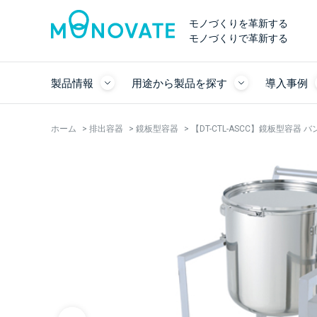
モノづくりを革新する
モノづくりで革新する
製品情報
用途から製品を探す
導入事例
ホーム
>
排出容器
>
鏡板型容器
>
【DT-CTL-ASCC】鏡板型容器