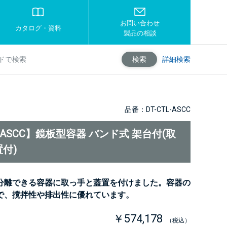
お問い合わせ
カタログ・資料
製品の相談
詳細検索
検索
品番：DT-CTL-ASCC
L-ASCC】鏡板型容器 バンド式 架台付(取
付)
分離できる容器に取っ手と蓋置を付けました。容器の
で、撹拌性や排出性に優れています。
￥574,178
（税込）