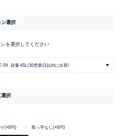
ョン選択
ョンを選択してください
工選択
(+0円)
取っ手なし(+0円)