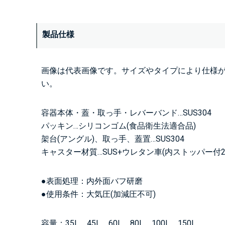
製品仕様
画像は代表画像です。サイズやタイプにより仕様
い。
容器本体・蓋・取っ手・レバーバンド…SUS304
パッキン…シリコンゴム(食品衛生法適合品)
架台(アングル)、取っ手、蓋置…SUS304
キャスター材質…SUS+ウレタン車(内ストッパー付2
●表面処理：内外面バフ研磨
●使用条件：大気圧(加減圧不可)
容量：35L、45L、60L、80L、100L、150L