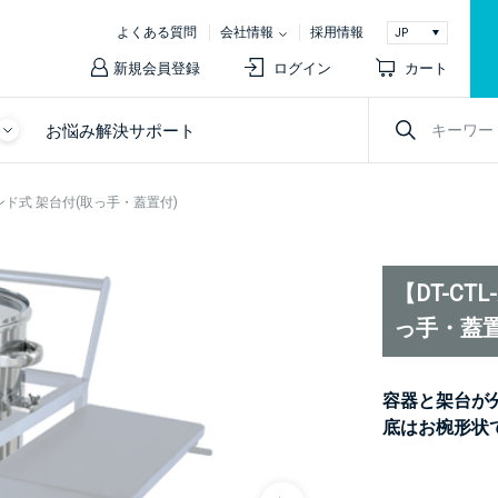
よくある質問
会社情報
採用情報
新規会員登録
ログイン
カート
お悩み解決サポート
 バンド式 架台付(取っ手・蓋置付)
【DT-CT
っ手・蓋置
容器と架台が
底はお椀形状