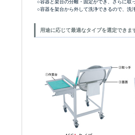
○容器と架台の分離・固定ができ、さらに取
○容器を架台から外して洗浄できるので、洗
用途に応じて最適なタイプを選定できま