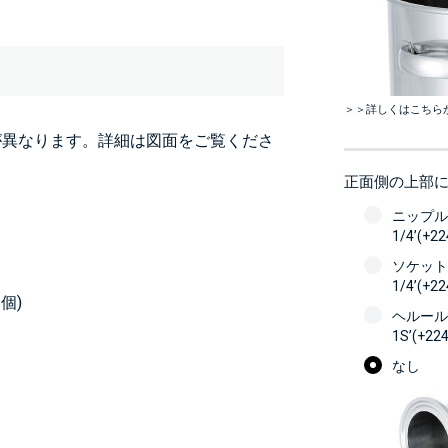
＞＞詳しくはこちら
が異なります。詳細は図面をご覧くださ
正面側の上部
ニップル
1/4’(+2
ソケット
1/4’(+2
個)
ヘルール
1S’(+22
なし