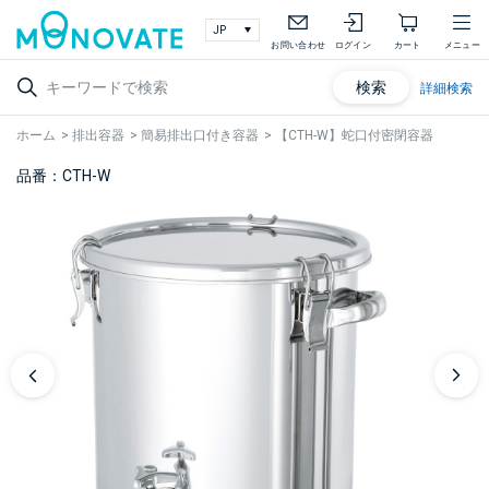
お問い合わせ
ログイン
カート
メニュー
検索
詳細検索
ホーム
>
排出容器
>
簡易排出口付き容器
>
【CTH-W】蛇口付密閉容器
品番：CTH-W