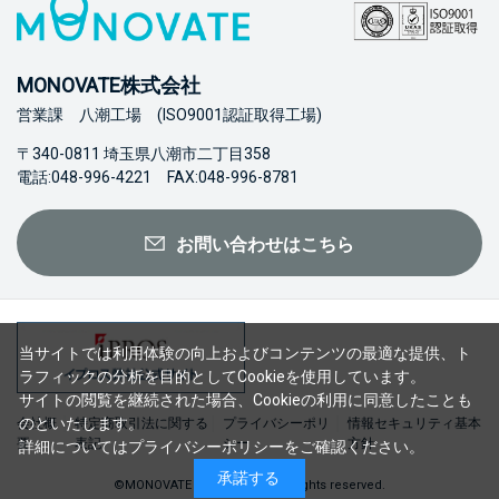
MONOVATE株式会社
営業課 八潮工場 (ISO9001認証取得工場)
〒340-0811 埼玉県八潮市二丁目358
電話:048-996-4221 FAX:048-996-8781
お問い合わせはこちら
当サイトでは利用体験の向上およびコンテンツの最適な提供、ト
ラフィックの分析を目的としてCookieを使用しています。
サイトの閲覧を継続された場合、Cookieの利用に同意したことも
のといたします。
会社概
特定商取引法に関する
プライバシーポリ
情報セキュリティ基本
要
表記
シー
方針
詳細については
プライバシーポリシー
をご確認ください。
承諾する
©MONOVATE Co., Ltd. 2023 All rights reserved.