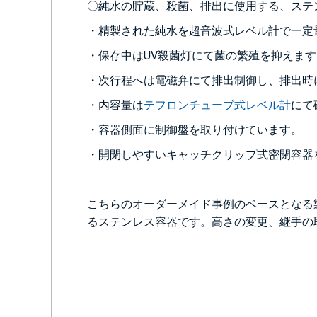
〇純水の貯蔵、殺菌、排出に使用する、ステ
・精製された純水を超音波式レベル計で一定
・保存中はUV殺菌灯にて菌の繁殖を抑えます
・次行程へは電磁弁にて排出制御し、排出時
・内容量は
テフロンチューブ式レベル計
にて
・容器側面に制御盤を取り付けています。
・開閉しやすいキャッチクリップ式密閉容器
こちらのオーダーメイド事例のベースとなる
るステンレス容器です。高さの変更、継手の