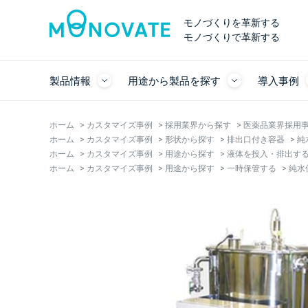
モノづくりを革新する
モノづくりで革新する
製品情報
用途から製品を探す
導入事例
ホーム
>
カスタマイズ事例
>
採用業界から探す
>
医薬品業界採用
ホーム
>
カスタマイズ事例
>
形状から探す
>
排出口付き容器
>
純
ホーム
>
カスタマイズ事例
>
用途から探す
>
液体を投入・排出す
ホーム
>
カスタマイズ事例
>
用途から探す
>
一時保管する
>
純水