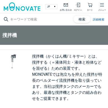
お問い合わせ
ログイン
カート
メニュー
検索
詳細検索
撹拌機
撹拌機（かくはん機/ミキサー）とは、
撹拌する（＝液体同士・液体と粉体など
を混ぜる）ための装置です。
MONOVATEでは泡立ちを抑えた撹拌が特
長のベルヌーイ流撹拌機を取り扱ってい
ます。当社は撹拌タンクのメーカーでも
あり、最適な撹拌機とタンクの組み合わ
せをご提案できます。