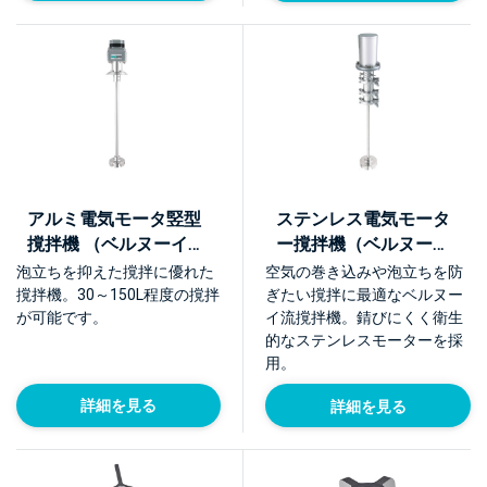
アルミ電気モータ竪型
ステンレス電気モータ
撹拌機 （ベルヌーイ流
ー撹拌機（ベルヌーイ
撹拌体BEAG E型）
流撹拌体BEAG E型）
泡立ちを抑えた撹拌に優れた
空気の巻き込みや泡立ちを防
【NTME-A-SD】
【NTME-S】
撹拌機。30～150L程度の撹拌
ぎたい撹拌に最適なベルヌー
が可能です。
イ流撹拌機。錆びにくく衛生
的なステンレスモーターを採
用。
詳細を見る
詳細を見る