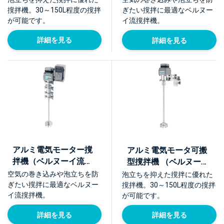
【NTMA-A-SD】
【NTMA-S】
撹拌機。30～150L程度の撹拌
ぎたい撹拌に最適なベルヌー
が可能です。
イ流撹拌機。
詳細を見る
詳細を見る
アルミ電気モーター撹
アルミ電気モータ可搬
拌機（ベルヌーイ流撹
型撹拌機 （ベルヌーイ
拌体BEAG E型）
流撹拌体BEAG E型）
空気の巻き込みや泡立ちを防
泡立ちを抑えた撹拌に優れた
【NTME-A】
【NTME-A-PO】
ぎたい撹拌に最適なベルヌー
撹拌機。30～150L程度の撹拌
イ流撹拌機。
が可能です。
詳細を見る
詳細を見る