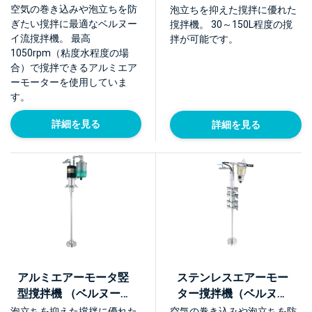
撹拌体BEAG E型）
イ流撹拌体BEAG E型）
空気の巻き込みや泡立ちを防
泡立ちを抑えた撹拌に優れた
【NTMA-A】
【NTMA-A-PO】
ぎたい撹拌に最適なベルヌー
撹拌機。 30～150L程度の撹
イ流撹拌機。 最高
拌が可能です。
1050rpm（粘度水程度の場
合）で撹拌できるアルミエア
ーモーターを使用していま
す。
詳細を見る
詳細を見る
アルミエアーモータ竪
ステンレスエアーモー
型撹拌機 （ベルヌーイ
ター撹拌機（ベルヌー
流撹拌体BEAG E型）
イ流撹拌体BEAG E型）
泡立ちを抑えた撹拌に優れた
空気の巻き込みや泡立ちを防