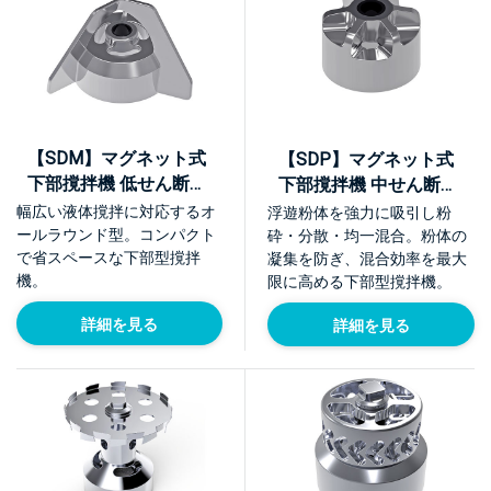
【SDM】マグネット式
【SDP】マグネット式
下部撹拌機 低せん断・
下部撹拌機 中せん断・
標準モデル
粉砕モデル
幅広い液体撹拌に対応するオ
浮遊粉体を強力に吸引し粉
ールラウンド型。コンパクト
砕・分散・均一混合。粉体の
で省スペースな下部型撹拌
凝集を防ぎ、混合効率を最大
機。
限に高める下部型撹拌機。
詳細を見る
詳細を見る