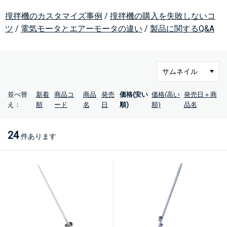
撹拌機のカスタマイズ事例
/
撹拌機の購入を失敗しないコ
ツ
/
電気モータとエアーモータの違い
/
製品に関するQ&A
並べ替
新着
商品コ
商品
発売
価格(安い
価格(高い
発売日＋商
え：
順
ード
名
日
順)
順)
品名
24
件あります