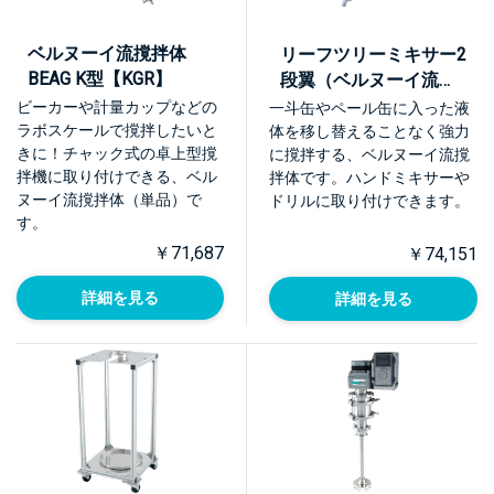
ベルヌーイ流撹拌体
リーフツリーミキサー2
BEAG K型【KGR】
段翼（ベルヌーイ流撹
拌体BEAG L型）
ビーカーや計量カップなどの
一斗缶やペール缶に入った液
【LTM】
ラボスケールで撹拌したいと
体を移し替えることなく強力
きに！チャック式の卓上型撹
に撹拌する、ベルヌーイ流撹
拌機に取り付けできる、ベル
拌体です。ハンドミキサーや
ヌーイ流撹拌体（単品）で
ドリルに取り付けできます。
す。
￥71,687
￥74,151
詳細を見る
詳細を見る