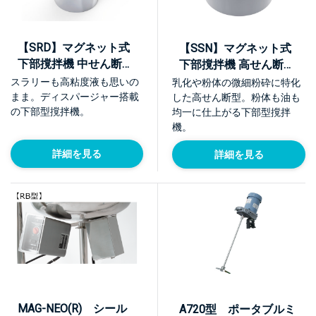
【SRD】マグネット式
【SSN】マグネット式
下部撹拌機 中せん断・
下部撹拌機 高せん断・
分散モデル
乳化、均質化モデル
スラリーも高粘度液も思いの
乳化や粉体の微細粉砕に特化
まま。ディスパージャー搭載
した高せん断型。粉体も油も
の下部型撹拌機。
均一に仕上がる下部型撹拌
機。
詳細を見る
詳細を見る
MAG-NEO(R) シール
A720型 ポータブルミ