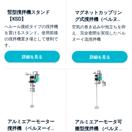
竪型撹拌機スタンド
マグネットカップリン
【KSD】
グ式撹拌機（ベルヌー
イ流撹拌体BEAG E型)
へルール接続タイプの撹拌機
空気の巻き込みや泡立ちを抑
【NTME-MG】
を置けるスタンド。使用前後
え、完全密閉を実現したベル
の撹拌機置き場として便利で
ヌーイ流撹拌機
す。
詳細を見る
詳細を見る
アルミエアーモーター
アルミエアーモータ可
撹拌機 （ベルヌーイ流
搬型撹拌機 （ベルヌー