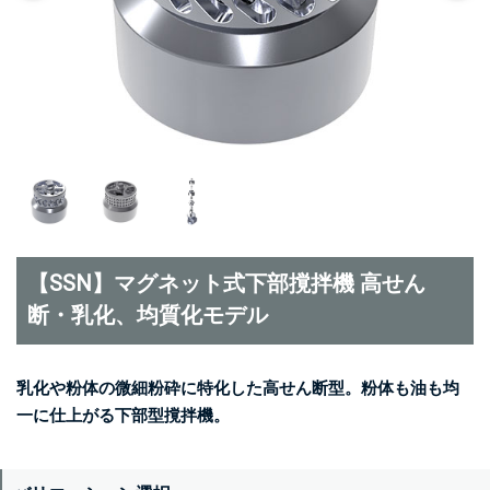
【SSN】マグネット式下部撹拌機 高せん
断・乳化、均質化モデル
乳化や粉体の微細粉砕に特化した高せん断型。粉体も油も均
一に仕上がる下部型撹拌機。