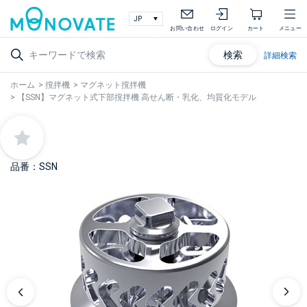
お問い合わせ
ログイン
カート
メニュー
検索
詳細検索
ホーム
>
撹拌機
>
マグネット撹拌機
>
【SSN】マグネット式下部撹拌機 高せん断・乳化、均質化モデル
品番：SSN