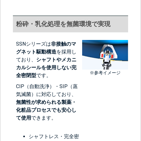
粉砕・乳化処理を無菌環境で実現
SSNシリーズは
非接触のマ
グネット駆動構造
を採用し
ており、
シャフトやメカニ
カルシールを使用しない完
※参考イメージ
全密閉型
です。
CIP（自動洗浄）・SIP（蒸
気滅菌）に対応しており、
無菌性が求められる製薬・
化粧品プロセスでも安心し
て使用
できます。
シャフトレス・完全密