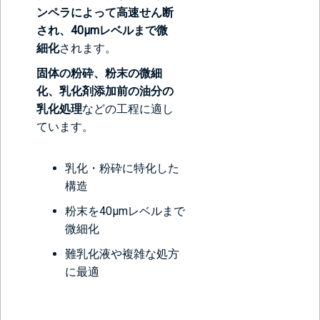
ンペラによって高速せん断
され、40μmレベルまで微
細化
されます。
固体の粉砕、粉末の微細
化、乳化剤添加前の油分の
乳化処理
などの工程に適し
ています。
乳化・粉砕に特化した
構造
粉末を40μmレベルまで
微細化
難乳化液や複雑な処方
に最適