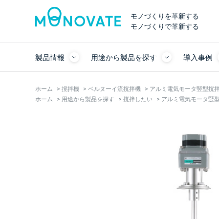
モノづくりを革新する
モノづくりで革新する
製品情報
用途から製品を探す
導入事例
ホーム
>
撹拌機
>
ベルヌーイ流撹拌機
>
アルミ電気モータ竪型撹拌機 
ホーム
>
用途から製品を探す
>
撹拌したい
>
アルミ電気モータ竪型撹