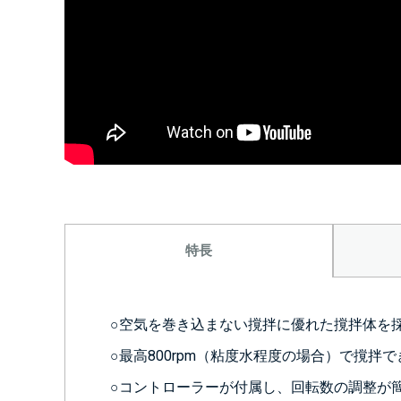
特長
○空気を巻き込まない撹拌に優れた撹拌体を
○最高800rpm（粘度水程度の場合）で撹
○コントローラーが付属し、回転数の調整が