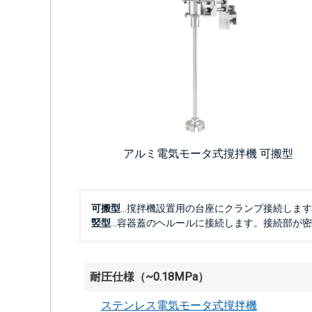
アルミ電気モータ式撹拌機 可搬型
可搬型
…撹拌機設置用の台座にクランプ接続しま
竪型
…容器蓋のヘルールに接続します。接続部が
耐圧仕様（~0.18MPa）
ステンレス電気モータ式撹拌機