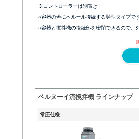
※コントローラーは別置き
○容器の蓋にヘルール接続する竪型タイプで
○容器と撹拌機の接続部を密閉できるので、
ベルヌーイ流撹拌機 ラインナップ
常圧仕様