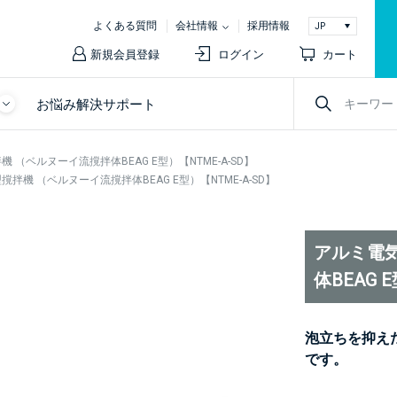
よくある質問
会社情報
採用情報
新規会員登録
ログイン
カート
お悩み解決サポート
（ベルヌーイ流撹拌体BEAG E型）【NTME-A-SD】
拌機 （ベルヌーイ流撹拌体BEAG E型）【NTME-A-SD】
アルミ電
体BEAG 
泡立ちを抑えた
です。