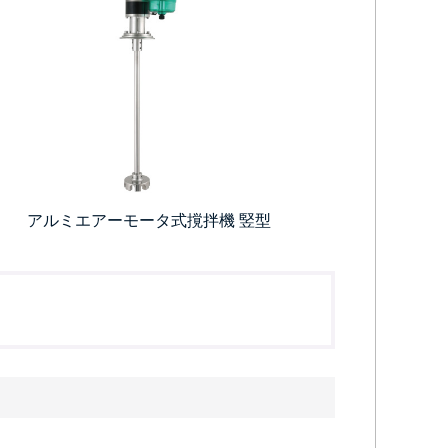
アルミエアーモータ式撹拌機 竪型