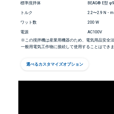
標準撹拌体
BEAG® E型 φ
トルク
2.2〜2.9 N・m
ワット数
200 W
電源
AC100V
※この撹拌機は産業用機器のため、電気用品安全
一般用電気工作物に接続して使用することはでき
選べるカスタマイズオプション