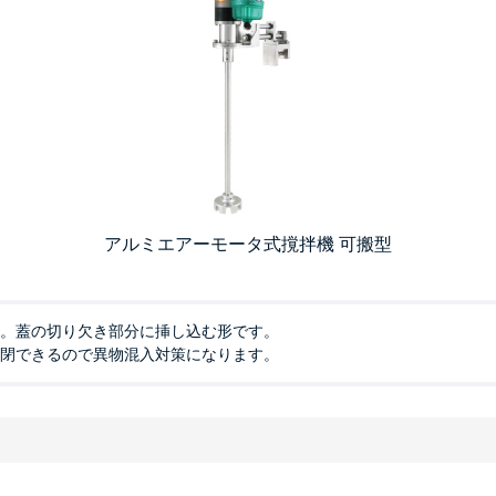
アルミエアーモータ式撹拌機 可搬型
す。蓋の切り欠き部分に挿し込む形です。
密閉できるので異物混入対策になります。