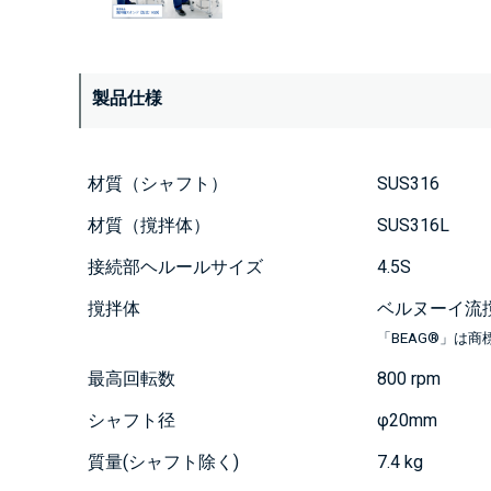
製品仕様
材質（シャフト）
SUS316
材質（撹拌体）
SUS316L
接続部ヘルールサイズ
4.5S
撹拌体
ベルヌーイ流撹
「BEAG®」は商標
最高回転数
800 rpm
シャフト径
φ20mm
質量(シャフト除く)
7.4 kg