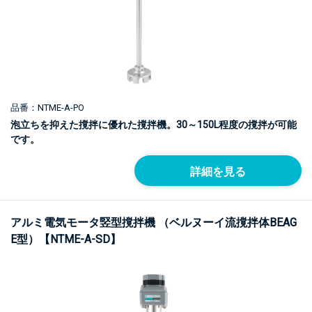
品番：NTME-A-PO
泡立ちを抑えた撹拌に優れた撹拌機。30～150L程度の撹拌が可能
です。
詳細を見る
アルミ電気モータ竪型撹拌機 （ベルヌーイ流撹拌体BEAG
E型）【NTME-A-SD】