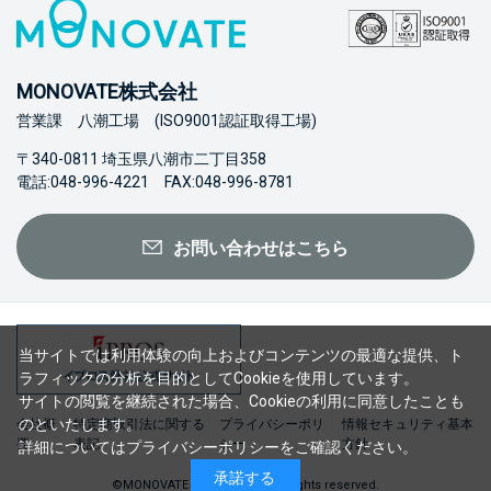
MONOVATE株式会社
営業課 八潮工場 (ISO9001認証取得工場)
〒340-0811 埼玉県八潮市二丁目358
電話:048-996-4221 FAX:048-996-8781
お問い合わせはこちら
当サイトでは利用体験の向上およびコンテンツの最適な提供、ト
ラフィックの分析を目的としてCookieを使用しています。
サイトの閲覧を継続された場合、Cookieの利用に同意したことも
のといたします。
会社概
特定商取引法に関する
プライバシーポリ
情報セキュリティ基本
要
表記
シー
方針
詳細については
プライバシーポリシー
をご確認ください。
承諾する
©MONOVATE Co., Ltd. 2023 All rights reserved.