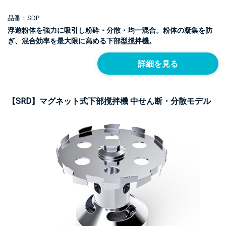
品番：SDP
浮遊粉体を強力に吸引し粉砕・分散・均一混合。粉体の凝集を防
ぎ、混合効率を最大限に高める下部型撹拌機。
詳細を見る
【SRD】マグネット式下部撹拌機 中せん断・分散モデル