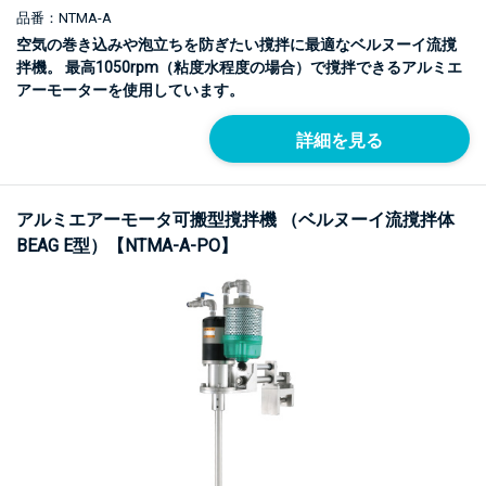
品番：NTMA-A
空気の巻き込みや泡立ちを防ぎたい撹拌に最適なベルヌーイ流撹
拌機。 最高1050rpm（粘度水程度の場合）で撹拌できるアルミエ
アーモーターを使用しています。
詳細を見る
アルミエアーモータ可搬型撹拌機 （ベルヌーイ流撹拌体
BEAG E型）【NTMA-A-PO】