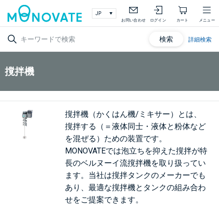
お問い合わせ
ログイン
カート
メニュー
検索
詳細検索
撹拌機
撹拌機（かくはん機/ミキサー）とは、
撹拌する（＝液体同士・液体と粉体など
を混ぜる）ための装置です。
MONOVATEでは泡立ちを抑えた撹拌が特
長のベルヌーイ流撹拌機を取り扱ってい
ます。当社は撹拌タンクのメーカーでも
あり、最適な撹拌機とタンクの組み合わ
せをご提案できます。