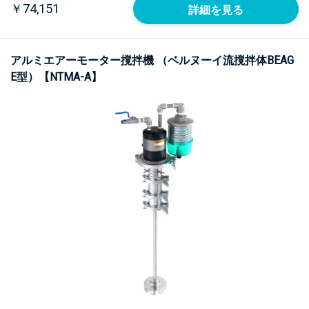
￥74,151
詳細を見る
アルミエアーモーター撹拌機 （ベルヌーイ流撹拌体BEAG
E型）【NTMA-A】