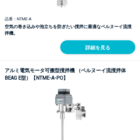
品番：NTME-A
空気の巻き込みや泡立ちを防ぎたい撹拌に最適なベルヌーイ流撹
拌機。
詳細を見る
アルミ電気モータ可搬型撹拌機 （ベルヌーイ流撹拌体
BEAG E型）【NTME-A-PO】