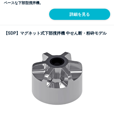
ペースな下部型撹拌機。
詳細を見る
【SDP】マグネット式下部撹拌機 中せん断・粉砕モデル