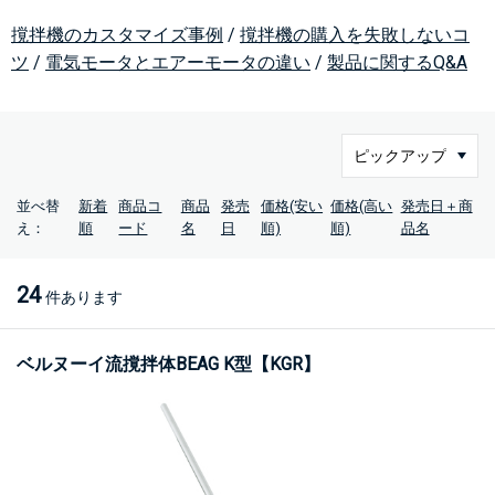
撹拌機のカスタマイズ事例
/
撹拌機の購入を失敗しないコ
ツ
/
電気モータとエアーモータの違い
/
製品に関するQ&A
並べ替
新着
商品コ
商品
発売
価格(安い
価格(高い
発売日＋商
え：
順
ード
名
日
順)
順)
品名
24
件あります
ベルヌーイ流撹拌体BEAG K型【KGR】