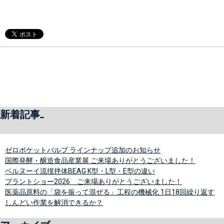
新着記事
ゼロポケットバルブ ラインナップ追加のお知らせ
国際発酵・醸造食品産業展 ご来場ありがとうございました！
ベルヌーイ流撹拌体BEAG K型・L型・E型の違い
プラントショー2026 ご来場ありがとうございました！
医薬品原料の「袋を振って混ぜる」工程の機械化 1日18回繰り返す
しんどい作業を解消できるか？