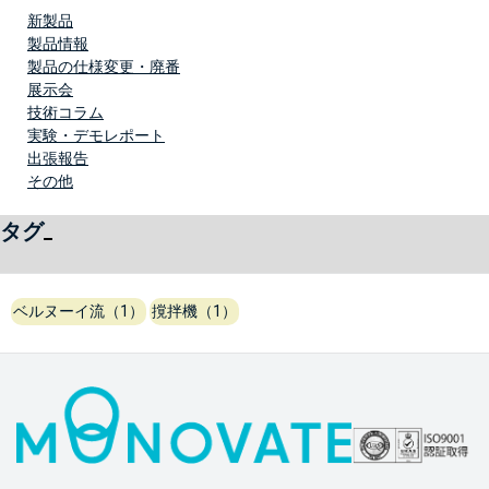
新製品
製品情報
製品の仕様変更・廃番
展示会
技術コラム
実験・デモレポート
出張報告
その他
タグ
ベルヌーイ流（1）
撹拌機（1）