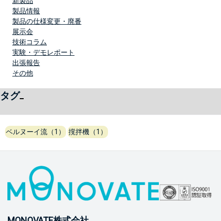
新製品
製品情報
製品の仕様変更・廃番
展示会
技術コラム
実験・デモレポート
出張報告
その他
タグ
ベルヌーイ流（1）
撹拌機（1）
MONOVATE株式会社