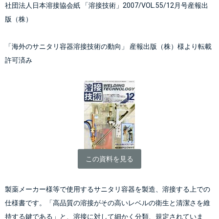
社団法人日本溶接協会紙 「溶接技術」2007/VOL.55/12月号産報出
版（株）
「海外のサニタリ容器溶接技術の動向」 産報出版（株）様より転載
許可済み
この資料を見る
製薬メーカー様等で使用するサニタリ容器を製造、溶接する上での
仕様書です。「高品質の溶接がその高いレベルの衛生と清潔さを維
持する鍵である」と、溶接に対して細かく分類、規定されていま