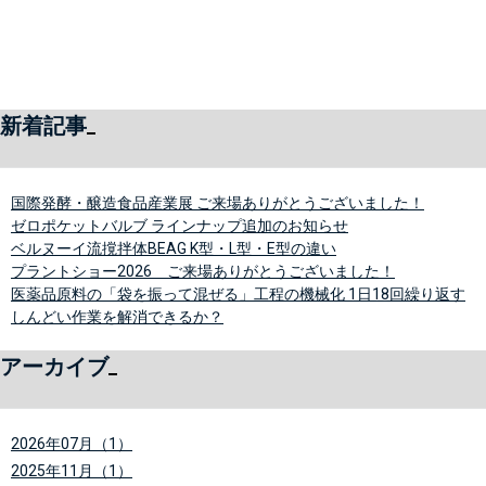
新着記事
国際発酵・醸造食品産業展 ご来場ありがとうございました！
ゼロポケットバルブ ラインナップ追加のお知らせ
ベルヌーイ流撹拌体BEAG K型・L型・E型の違い
プラントショー2026 ご来場ありがとうございました！
医薬品原料の「袋を振って混ぜる」工程の機械化 1日18回繰り返す
しんどい作業を解消できるか？
アーカイブ
2026年07月（1）
2025年11月（1）