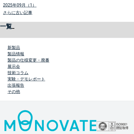
2025年09月（1）
さらに古い記事
一覧
新製品
製品情報
製品の仕様変更・廃番
展示会
技術コラム
実験・デモレポート
出張報告
その他