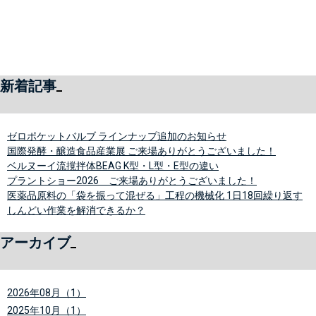
新着記事
ゼロポケットバルブ ラインナップ追加のお知らせ
国際発酵・醸造食品産業展 ご来場ありがとうございました！
ベルヌーイ流撹拌体BEAG K型・L型・E型の違い
プラントショー2026 ご来場ありがとうございました！
医薬品原料の「袋を振って混ぜる」工程の機械化 1日18回繰り返す
しんどい作業を解消できるか？
アーカイブ
2026年08月（1）
2025年10月（1）