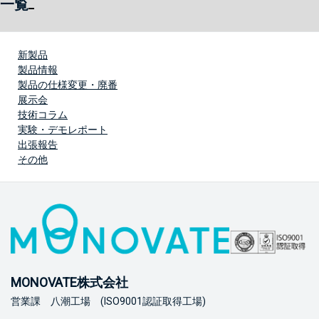
一覧
新製品
製品情報
製品の仕様変更・廃番
展示会
技術コラム
実験・デモレポート
出張報告
その他
MONOVATE株式会社
営業課 八潮工場 (ISO9001認証取得工場)