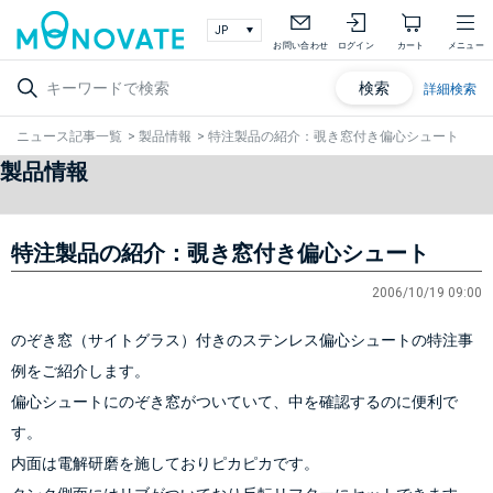
お問い合わせ
ログイン
カート
メニュー
検索
詳細検索
ニュース記事一覧
>
製品情報
>
特注製品の紹介：覗き窓付き偏心シュート
製品情報
特注製品の紹介：覗き窓付き偏心シュート
2006/10/19 09:00
のぞき窓（サイトグラス）付きのステンレス偏心シュートの特注事
例をご紹介します。 
偏心シュートにのぞき窓がついていて、中を確認するのに便利で
す。
内面は
電解研磨
を施しておりピカピカです。