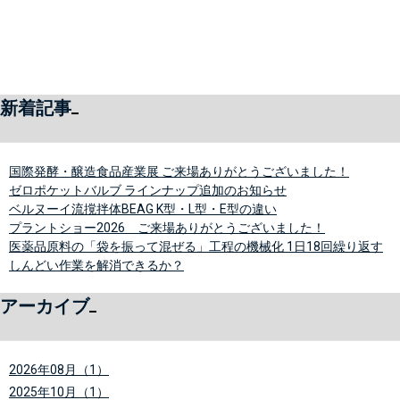
新着記事
国際発酵・醸造食品産業展 ご来場ありがとうございました！
ゼロポケットバルブ ラインナップ追加のお知らせ
ベルヌーイ流撹拌体BEAG K型・L型・E型の違い
プラントショー2026 ご来場ありがとうございました！
医薬品原料の「袋を振って混ぜる」工程の機械化 1日18回繰り返す
しんどい作業を解消できるか？
アーカイブ
2026年08月（1）
2025年10月（1）