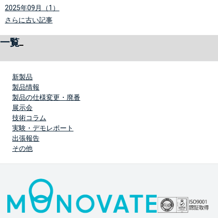
2025年09月（1）
さらに古い記事
一覧
新製品
製品情報
製品の仕様変更・廃番
展示会
技術コラム
実験・デモレポート
出張報告
その他