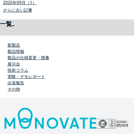
2025年09月（1）
さらに古い記事
一覧
新製品
製品情報
製品の仕様変更・廃番
展示会
技術コラム
実験・デモレポート
出張報告
その他