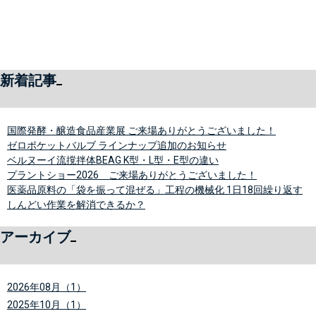
新着記事
国際発酵・醸造食品産業展 ご来場ありがとうございました！
ゼロポケットバルブ ラインナップ追加のお知らせ
ベルヌーイ流撹拌体BEAG K型・L型・E型の違い
プラントショー2026 ご来場ありがとうございました！
医薬品原料の「袋を振って混ぜる」工程の機械化 1日18回繰り返す
しんどい作業を解消できるか？
アーカイブ
2026年08月（1）
2025年10月（1）