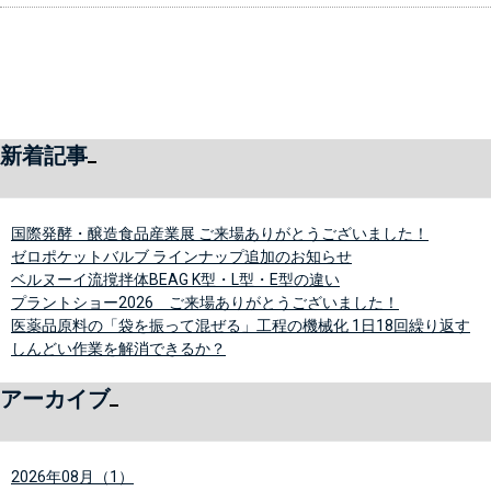
新着記事
国際発酵・醸造食品産業展 ご来場ありがとうございました！
ゼロポケットバルブ ラインナップ追加のお知らせ
ベルヌーイ流撹拌体BEAG K型・L型・E型の違い
プラントショー2026 ご来場ありがとうございました！
医薬品原料の「袋を振って混ぜる」工程の機械化 1日18回繰り返す
しんどい作業を解消できるか？
アーカイブ
2026年08月（1）