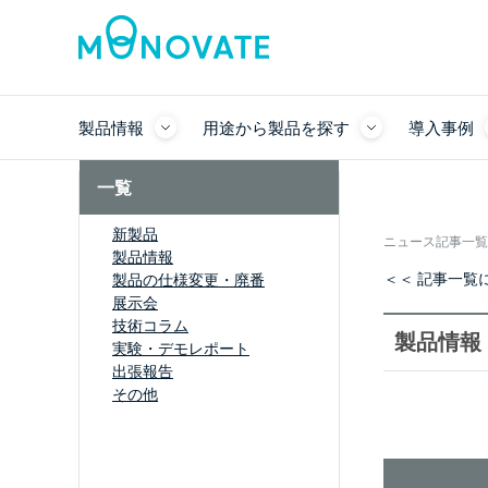
製品情報
用途から製品を探す
導入事例
一覧
新製品
ニュース記事一覧
製品情報
＜＜ 記事一覧
製品の仕様変更・廃番
展示会
技術コラム
製品情報
実験・デモレポート
出張報告
その他