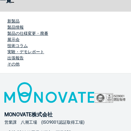
一覧
新製品
製品情報
製品の仕様変更・廃番
展示会
技術コラム
実験・デモレポート
出張報告
その他
MONOVATE株式会社
営業課 八潮工場 (ISO9001認証取得工場)