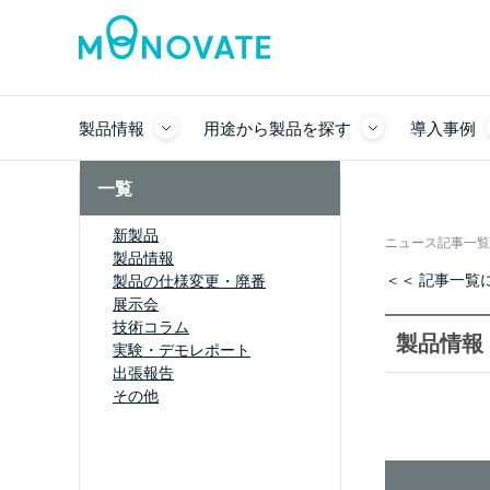
製品情報
用途から製品を探す
導入事例
一覧
新製品
ニュース記事一覧
製品情報
＜＜ 記事一覧
製品の仕様変更・廃番
展示会
技術コラム
製品情報
実験・デモレポート
出張報告
その他