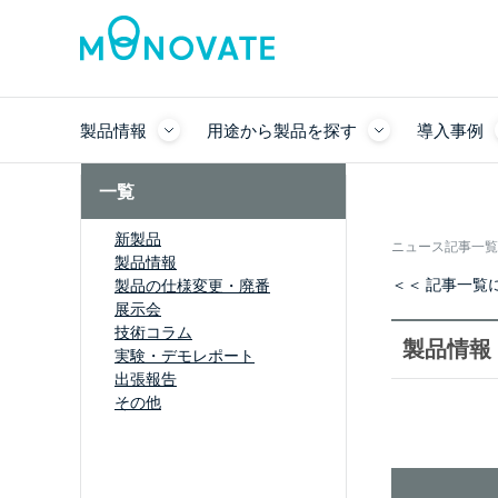
製品情報
用途から製品を探す
導入事例
一覧
新製品
ニュース記事一覧
製品情報
＜＜ 記事一覧
製品の仕様変更・廃番
展示会
技術コラム
製品情報
実験・デモレポート
出張報告
その他