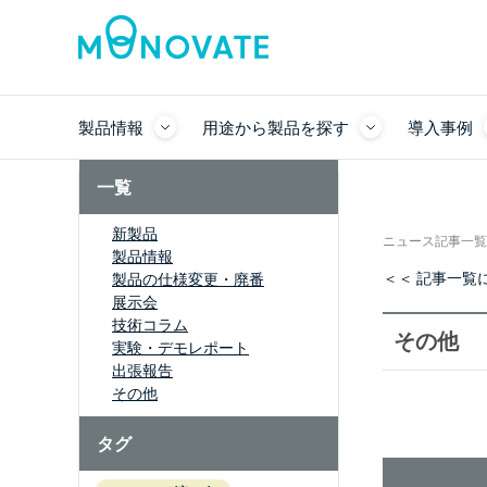
製品情報
用途から製品を探す
導入事例
一覧
新製品
ニュース記事一覧
製品情報
＜＜ 記事一覧
製品の仕様変更・廃番
展示会
技術コラム
その他
実験・デモレポート
出張報告
その他
タグ