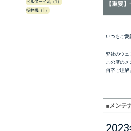
ベルヌーイ流（1）
【重要】
撹拌機（1）
いつもご愛
弊社のウェ
この度のメ
何卒ご理解
■メンテ
2023