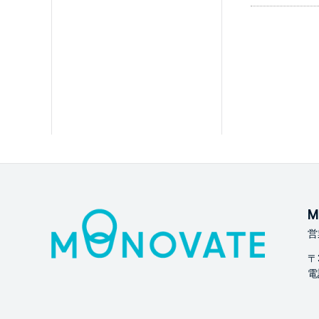
M
営
〒
電話