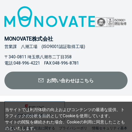
MONOVATE株式会社
営業課 八潮工場 (ISO9001認証取得工場)
〒340-0811 埼玉県八潮市二丁目358
電話:048-996-4221 FAX:048-996-8781
お問い合わせはこちら
当サイトでは利用体験の向上およびコンテンツの最適な提供、ト
ラフィックの分析を目的としてCookieを使用しています。
サイトの閲覧を継続された場合、Cookieの利用に同意したことも
のといたします。
会社概
特定商取引法に関する
プライバシーポリ
情報セキュリティ基本