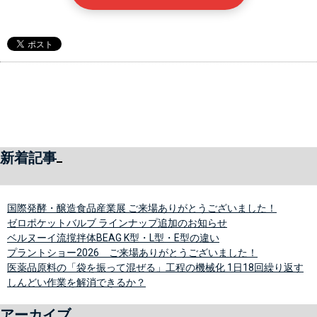
新着記事
国際発酵・醸造食品産業展 ご来場ありがとうございました！
ゼロポケットバルブ ラインナップ追加のお知らせ
ベルヌーイ流撹拌体BEAG K型・L型・E型の違い
プラントショー2026 ご来場ありがとうございました！
医薬品原料の「袋を振って混ぜる」工程の機械化 1日18回繰り返す
しんどい作業を解消できるか？
アーカイブ