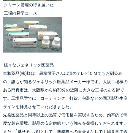
 クリーン管理の行き届いた
 工場内見学コース
 様々なジェネリック医薬品
東和薬品(株)様は、黒柳徹子さん出演のテレビＣＭでもお馴染み
の、誰もが知るジェネリック医薬品メーカー様です。大阪工場様の
ある門真市は、大阪駅から約30分の近隣に大きな工場のある街で
す。工場見学では、コーティング、打錠、包装などの固形製剤生産
ラインを拝見させていただきました。
先発医薬品と同等以上の品質で低価格を実現するため、効率的で高
度な製造環境、製品の安定供給という強みを発揮しておられます。
また、｢魅せる工場｣として、無塵衣への着替えなしで工場見学でき