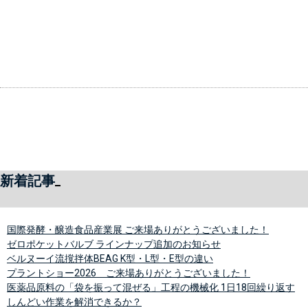
新着記事
国際発酵・醸造食品産業展 ご来場ありがとうございました！
ゼロポケットバルブ ラインナップ追加のお知らせ
ベルヌーイ流撹拌体BEAG K型・L型・E型の違い
プラントショー2026 ご来場ありがとうございました！
医薬品原料の「袋を振って混ぜる」工程の機械化 1日18回繰り返す
しんどい作業を解消できるか？