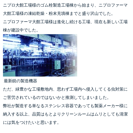
ニプロ大館工場様のゴム栓製造工場棟から始まり、ニプロファーマ
大館工場様の凍結乾燥・粉末充填棟までと盛り沢山でした。
ニプロファーマ大館工場様は進化し続ける工場、現在も新しい工場
棟が建設中でした。
 最新鋭の製造機器
ただ、緑豊かな工場敷地内、思わず工場内へ侵入してくる虫対策に
ご苦労されているのではないかと推測してしまいました。
弊社が製造する単なるステンレス容器であっても製薬メーカー様に
納入する以上、品質はもとよりクリーンルームはムリとしても清潔
には気をつけたいと思います。