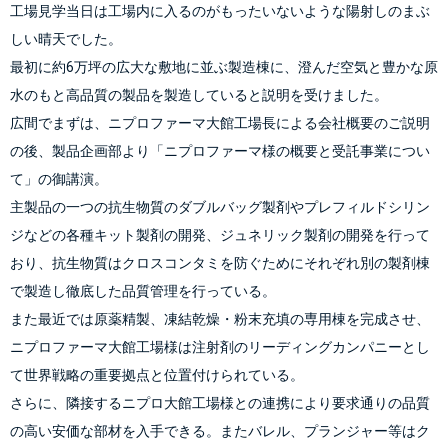
工場見学当日は工場内に入るのがもったいないような陽射しのまぶ
しい晴天でした。
最初に約6万坪の広大な敷地に並ぶ製造棟に、澄んだ空気と豊かな原
水のもと高品質の製品を製造していると説明を受けました。
広間でまずは、ニプロファーマ大館工場長による会社概要のご説明
の後、製品企画部より「ニプロファーマ様の概要と受託事業につい
て」の御講演。
主製品の一つの抗生物質のダブルバッグ製剤やプレフィルドシリン
ジなどの各種キット製剤の開発、ジュネリック製剤の開発を行って
おり、抗生物質はクロスコンタミを防ぐためにそれぞれ別の製剤棟
で製造し徹底した品質管理を行っている。
また最近では原薬精製、凍結乾燥・粉末充填の専用棟を完成させ、
ニプロファーマ大館工場様は注射剤のリーディングカンパニーとし
て世界戦略の重要拠点と位置付けられている。
さらに、隣接するニプロ大館工場様との連携により要求通りの品質
の高い安価な部材を入手できる。またバレル、プランジャー等はク