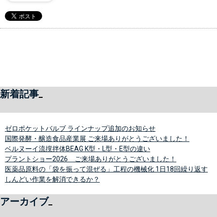
新着記事
ゼロポケットバルブ ラインナップ追加のお知らせ
国際発酵・醸造食品産業展 ご来場ありがとうございました！
ベルヌーイ流撹拌体BEAG K型・L型・E型の違い
プラントショー2026 ご来場ありがとうございました！
医薬品原料の「袋を振って混ぜる」工程の機械化 1日18回繰り返す
しんどい作業を解消できるか？
アーカイブ