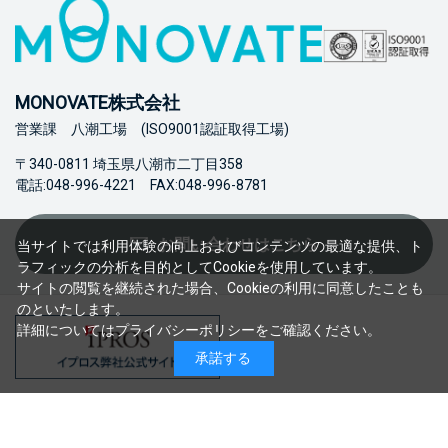
MONOVATE株式会社
営業課 八潮工場 (ISO9001認証取得工場)
〒340-0811 埼玉県八潮市二丁目358
電話:048-996-4221 FAX:048-996-8781
お問い合わせはこちら
当サイトでは利用体験の向上およびコンテンツの最適な提供、ト
ラフィックの分析を目的としてCookieを使用しています。
サイトの閲覧を継続された場合、Cookieの利用に同意したことも
のといたします。
詳細については
プライバシーポリシー
をご確認ください。
承諾する
会社概
特定商取引法に関する
プライバシーポリ
情報セキュリティ基本
要
表記
シー
方針