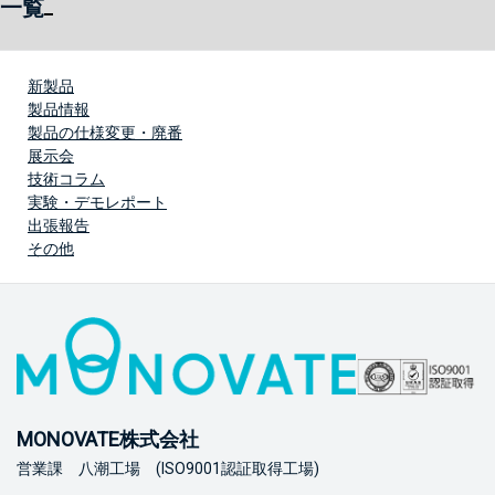
一覧
新製品
製品情報
製品の仕様変更・廃番
展示会
技術コラム
実験・デモレポート
出張報告
その他
MONOVATE株式会社
営業課 八潮工場 (ISO9001認証取得工場)