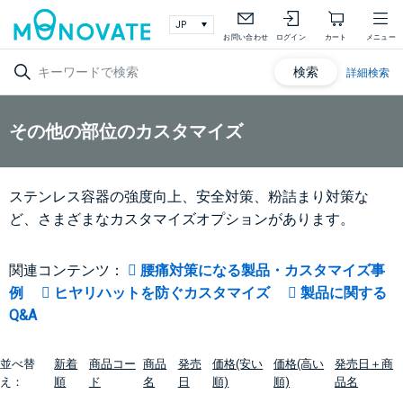
お問い合わせ
ログイン
カート
メニュー
検索
詳細検索
その他の部位のカスタマイズ
ステンレス容器の強度向上、安全対策、粉詰まり対策な
ど、さまざまなカスタマイズオプションがあります。
関連コンテンツ：
腰痛対策になる製品・カスタマイズ事
例
ヒヤリハットを防ぐカスタマイズ
製品に関する
Q&A
並べ替
新着
商品コー
商品
発売
価格(安い
価格(高い
発売日＋商
え：
順
ド
名
日
順)
順)
品名