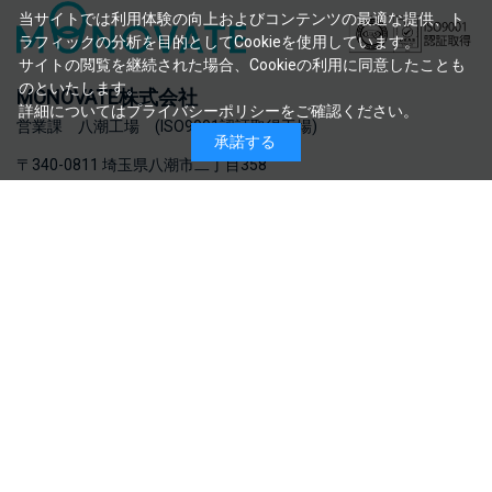
当サイトでは利用体験の向上およびコンテンツの最適な提供、ト
ラフィックの分析を目的としてCookieを使用しています。
サイトの閲覧を継続された場合、Cookieの利用に同意したことも
のといたします。
MONOVATE株式会社
詳細については
プライバシーポリシー
をご確認ください。
営業課 八潮工場 (ISO9001認証取得工場)
承諾する
〒340-0811 埼玉県八潮市二丁目358
電話:048-996-4221 FAX:048-996-8781
お問い合わせはこちら
会社概
特定商取引法に関する
プライバシーポリ
情報セキュリティ基本
要
表記
シー
方針
©MONOVATE Co., Ltd. 2023 All rights reserved.