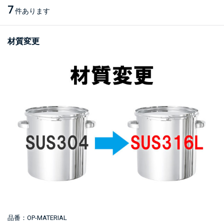
7
件あります
材質変更
品番：OP-MATERIAL