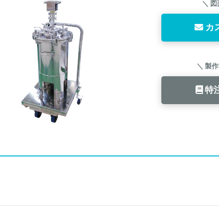
＼ 
カ
＼ 製
特