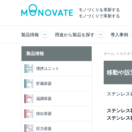
モノづくりを革新する
モノづくりで革新する
製品情報
用途から製品を探す
導入事例
製品情報
ホーム
>
カスタ
撹拌ユニット
移動や設
貯蔵容器
ステンレス
温調容器
ステンレス
排出容器
ステンレス
圧力容器