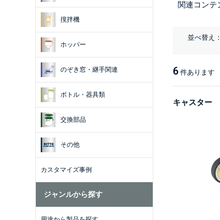
関連コンテ
撹拌機
並べ替え
ホッパー
6
のぞき窓・継手関連
件あります
ボトル・器具類
キャスター
交換部品
その他
カスタマイズ事例
ジャンルから探す
用途から製品を探す