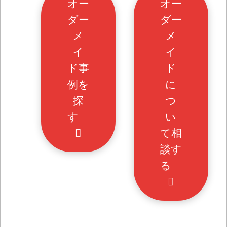
オー
オー
ダー
ダー
メ
メ
イ
イ
ド事
ド
例を
に
探
つ
す
い
て相
談す
る