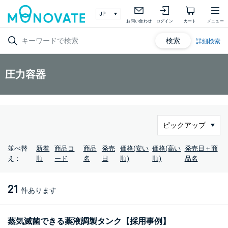
お問い合わせ
ログイン
カート
メニュー
検索
詳細検索
圧力容器
並べ替
新着
商品コ
商品
発売
価格(安い
価格(高い
発売日＋商
え：
順
ード
名
日
順)
順)
品名
21
件あります
蒸気滅菌できる薬液調製タンク【採用事例】