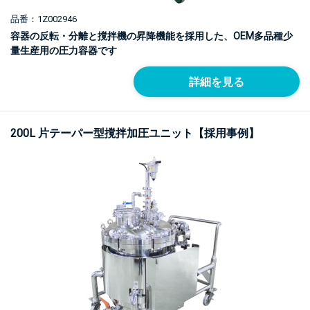
品番：1Z002946
容器の反転・分離と撹拌機の昇降機能を採用した、OEM多品種少
量生産用の圧力容器です
詳細を見る
200L 片テーパー型撹拌加圧ユニット【採用事例】