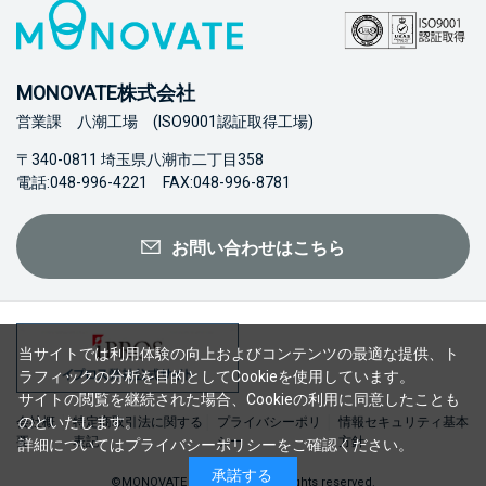
MONOVATE株式会社
営業課 八潮工場 (ISO9001認証取得工場)
〒340-0811 埼玉県八潮市二丁目358
電話:048-996-4221 FAX:048-996-8781
お問い合わせはこちら
当サイトでは利用体験の向上およびコンテンツの最適な提供、ト
ラフィックの分析を目的としてCookieを使用しています。
サイトの閲覧を継続された場合、Cookieの利用に同意したことも
のといたします。
会社概
特定商取引法に関する
プライバシーポリ
情報セキュリティ基本
要
表記
シー
方針
詳細については
プライバシーポリシー
をご確認ください。
承諾する
©MONOVATE Co., Ltd. 2023 All rights reserved.