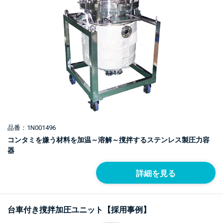
品番：1N001496
コンタミを嫌う材料を加温～溶解～撹拌するステンレス製圧力容
器
詳細を見る
台車付き撹拌加圧ユニット【採用事例】