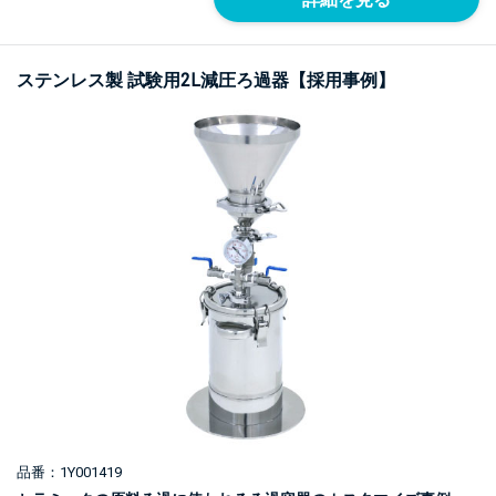
ステンレス製 試験用2L減圧ろ過器【採用事例】
品番：1Y001419