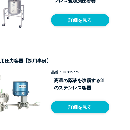
ンレス製加減圧容器
詳細を見る
用圧力容器【採用事例】
品番：1K005776
高温の薬液を噴霧する3L
のステンレス容器
詳細を見る