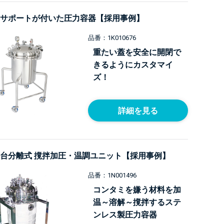
サポートが付いた圧力容器【採用事例】
品番：1K010676
重たい蓋を安全に開閉で
きるようにカスタマイ
ズ！
詳細を見る
台分離式 撹拌加圧・温調ユニット【採用事例】
品番：1N001496
コンタミを嫌う材料を加
温～溶解～撹拌するステ
ンレス製圧力容器