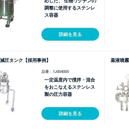
応した、 生物ワクチンの
調整に使用するステンレ
ス容器
詳細を見る
減圧タンク【採用事例】
薬液噴霧
品番：1J004005
一定温度内で撹拌・混合
をおこなえるステンレス
製の圧力容器
詳細を見る