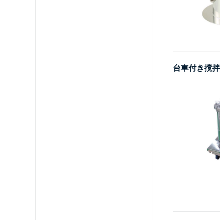
台車付き撹拌