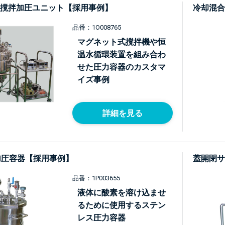
撹拌加圧ユニット【採用事例】
冷却混合
品番：1O008765
マグネット式撹拌機や恒
温水循環装置を組み合わ
せた圧力容器のカスタマ
イズ事例
詳細を見る
加圧容器【採用事例】
蓋開閉サ
品番：1P003655
液体に酸素を溶け込ませ
るために使用するステン
レス圧力容器