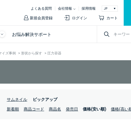
よくある質問
会社情報
採用情報
新規会員登録
ログイン
カート
お悩み解決サポート
マイズ事例
>
形状から探す
>
圧力容器
：
サムネイル
ピックアップ
：
新着順
商品コード
商品名
発売日
価格(安い順)
価格(高い順