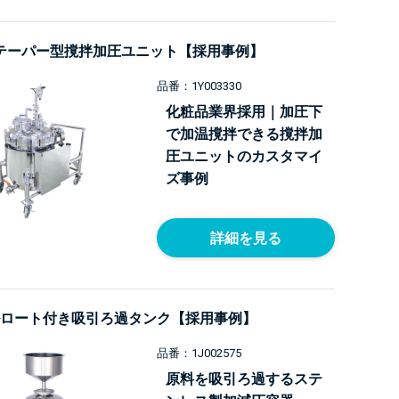
 片テーパー型撹拌加圧ユニット【採用事例】
品番：1Y003330
化粧品業界採用｜加圧下
で加温撹拌できる撹拌加
圧ユニットのカスタマイ
ズ事例
詳細を見る
ロート付き吸引ろ過タンク【採用事例】
品番：1J002575
原料を吸引ろ過するステ