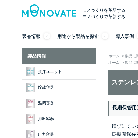
モノづくりを革新する
モノづくりで革新する
製品情報
用途から製品を探す
導入事例
製品情報
ホーム
>
製品に
ホーム
>
製品に
撹拌ユニット
ステンレ
貯蔵容器
温調容器
長期保管用
排出容器
錆びにくい
長期間保存
圧力容器