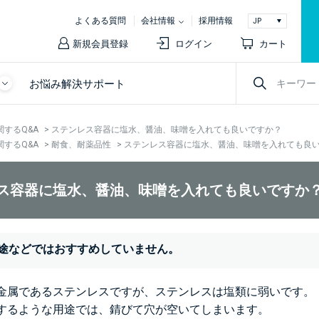
よくある質問
会社情報
採用情報
新規会員登録
ログイン
カート
お悩み解決サポート
関するQ&A
>
ステンレス容器に塩水、醤油、味噌を入れても良いですか？
関するQ&A
>
耐食、耐薬品性
>
ステンレス容器に塩水、醤油、味噌を入れても良
ス容器に塩水、醤油、味噌を入れても良いですか
途などではおすすめしていません。
金属であるステンレスですが、ステンレスは塩類に弱いです。
するような用途では、錆びて穴が空いてしまいます。