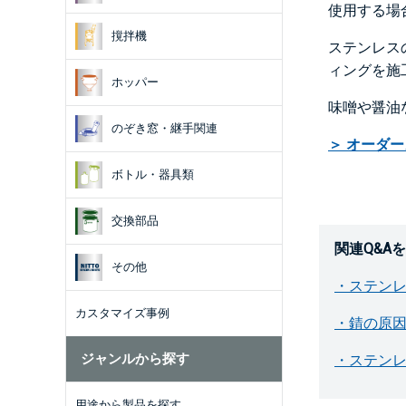
使用する場
撹拌機
ステンレス
ィングを施
ホッパー
味噌や醤油
のぞき窓・継手関連
＞ オーダ
ボトル・器具類
交換部品
関連Q&A
その他
・ステン
カスタマイズ事例
・錆の原
ジャンルから探す
・ステン
用途から製品を探す