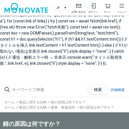
document.addEventListener("DOMContentLoaded", async () => { // 製
品Q&A右メニュー関連Q&A const links =
お問い合わせ
ログイン
カート
メニュー
document.querySelectorAll(".qa_contents .sb-p .sb-25c .faq-relate ul
a"); for (const link of links) { try { const res = await fetch(link.href); if
(!res.ok) throw new Error("fetch失敗"); const text = await res.text();
const doc = new DOMParser().parseFromString(text, "text/html");
const h1 = doc.querySelector("h1"); if (h1 && h1.textContent.trim()) { //
タイトルを挿入 link.textContent = h1.textContent.trim(); } else { // h1が
取れない場合は非表示 link.closest("li").style.display = "none"; } } catch
(e) { // 通信・解析エラー時 → 非表示 console.warn("タイトル取得失
敗:", link.href, e); link.closest("li").style.display = "none"; } } });
検索
詳細検索
ホーム
>
製品に関するQ&A
>
錆の原因は何ですか？
ホーム
>
製品に関するQ&A
>
耐食、耐薬品性
>
錆の原因は何ですか？
錆の原因は何ですか？