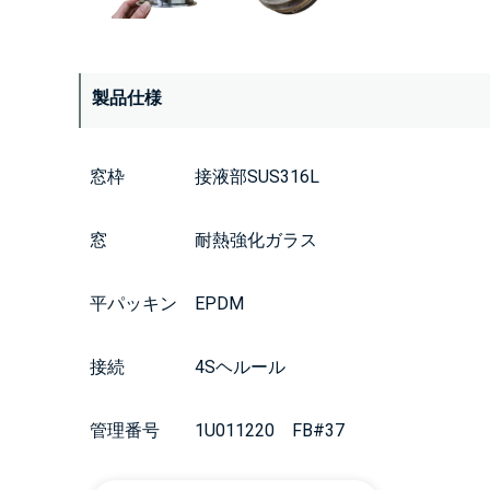
製品仕様
窓枠 接液部SUS316L
窓 耐熱強化ガラス
平パッキン EPDM
接続 4Sヘルール
管理番号 1U011220 FB#37