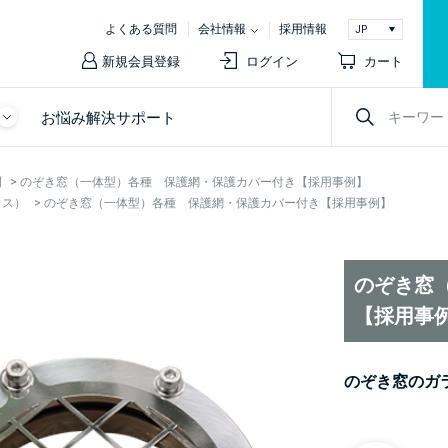
よくある質問
会社情報
採用情報
新規会員登録
ログイン
カート
お悩み解決サポート
例
>
のぞき窓（一体型）各種 保護網・保護カバー付き【採用事例】
ラス）
>
のぞき窓（一体型）各種 保護網・保護カバー付き【採用事例】
のぞき窓
【採用事
のぞき窓のガ