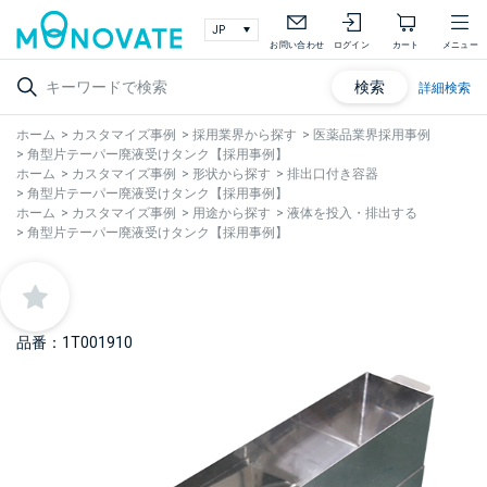
お問い合わせ
ログイン
カート
メニュー
検索
詳細検索
ホーム
>
カスタマイズ事例
>
採用業界から探す
>
医薬品業界採用事例
>
角型片テーパー廃液受けタンク【採用事例】
ホーム
>
カスタマイズ事例
>
形状から探す
>
排出口付き容器
>
角型片テーパー廃液受けタンク【採用事例】
ホーム
>
カスタマイズ事例
>
用途から探す
>
液体を投入・排出する
>
角型片テーパー廃液受けタンク【採用事例】
品番：1T001910