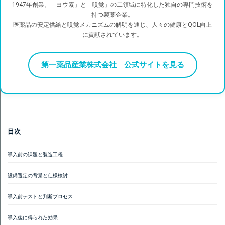
1947年創業。「ヨウ素」と「嗅覚」の二領域に特化した独自の専門技術を
持つ製薬企業。
医薬品の安定供給と嗅覚メカニズムの解明を通じ、人々の健康とQOL向上
に貢献されています。
第一薬品産業株式会社 公式サイトを見る
目次
導入前の課題と製造工程
設備選定の背景と仕様検討
導入前テストと判断プロセス
導入後に得られた効果