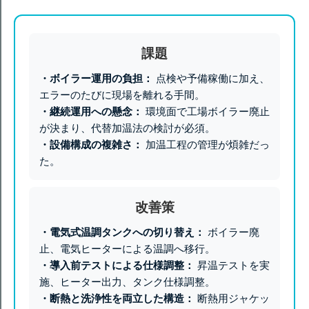
課題
・ボイラー運用の負担：
点検や予備稼働に加え、
エラーのたびに現場を離れる手間。
・継続運用への懸念：
環境面で工場ボイラー廃止
が決まり、代替加温法の検討が必須。
・設備構成の複雑さ：
加温工程の管理が煩雑だっ
た。
改善策
・電気式温調タンクへの切り替え：
ボイラー廃
止、電気ヒーターによる温調へ移行。
・導入前テストによる仕様調整：
昇温テストを実
施、ヒーター出力、タンク仕様調整。
・断熱と洗浄性を両立した構造：
断熱用ジャケッ