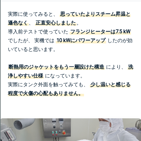
実際に使ってみると、
思っていたよりスチーム昇温と
遜色なく
、
正直安心しました
。
導入前テストで使っていた
フランジヒーターは7.5 kW
でしたが、 実機では
10 kWにパワーアップ
したのが効
いていると思います。
断熱用のジャケットをもう一層設けた構造
により、
洗
浄しやすい仕様
になっています。
実際にタンク外面を触ってみても、
少し温いと感じる
程度で火傷の心配もありません。