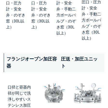
圧口・圧力
口・圧力
口・圧力
計・安全
計・安全
計・安全
計・安全
弁・手動二
弁・手動二
弁・のぞき
弁・のぞき
方ボールバ
方ボールバ
窓（30L以
窓（30L以
ルブ・のぞ
ルブ・のぞ
上）
上）
き窓（30L
き窓（30L
以上）
以上）
フランジオープン加圧容
圧送・加圧ユニッ
器
ト
口径と容器内
径が同じで洗
浄しやすいス
テンレス加圧