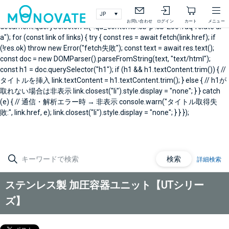
document.addEventListener("DOMContentLoaded", async () => { // 製
品Q&A右メニュー関連Q&A const links =
お問い合わせ
ログイン
カート
メニュー
document.querySelectorAll(".qa_contents .sb-p .sb-25c .faq-relate ul
a"); for (const link of links) { try { const res = await fetch(link.href); if
(!res.ok) throw new Error("fetch失敗"); const text = await res.text();
const doc = new DOMParser().parseFromString(text, "text/html");
const h1 = doc.querySelector("h1"); if (h1 && h1.textContent.trim()) { //
タイトルを挿入 link.textContent = h1.textContent.trim(); } else { // h1が
取れない場合は非表示 link.closest("li").style.display = "none"; } } catch
(e) { // 通信・解析エラー時 → 非表示 console.warn("タイトル取得失
敗:", link.href, e); link.closest("li").style.display = "none"; } } });
検索
詳細検索
ステンレス製 加圧容器ユニット【UTシリー
ズ】