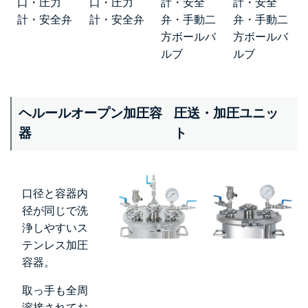
口・圧力
口・圧力
計・安全
計・安全
計・安全弁
計・安全弁
弁・手動二
弁・手動二
方ボールバ
方ボールバ
ルブ
ルブ
ヘルールオープン加圧容
圧送・加圧ユニッ
器
ト
口径と容器内
径が同じで洗
浄しやすいス
テンレス加圧
容器。
取っ手も全周
溶接されてお