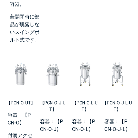
容器。
蓋開閉時に部
品が脱落しな
いスイングボ
ルト式です。
【PCN-O-UT】
【PCN-O-J-U
【PCN-O-L-U
【PCN-O-J-L-U
T】
T】
T】
容器：【P
容器：【P
容器：【P
容器：【P
CN-O】
CN-O-J】
CN-O-L】
CN-O-J-L】
付属アクセ