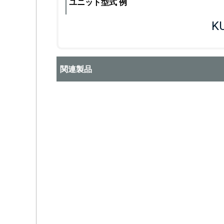
ユニット型式 例
KU
関連製品