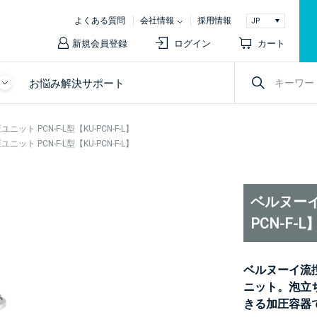
よくある質問
会社情報
採用情報
新規会員登録
ログイン
カート
お悩み解決サポート
ト PCN-F-L型【KU-PCN-F-L】
ト PCN-F-L型【KU-PCN-F-L】
ベルヌーイ
PCN-F-L
ベルヌーイ流
ニット。泡立
きる加圧容器