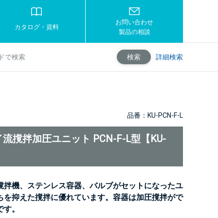
お問い合わせ
カタログ・資料
製品の相談
詳細検索
検索
品番：KU-PCN-F-L
流撹拌加圧ユニット PCN-F-L型【KU-
】
撹拌機、ステンレス容器、バルブがセットになったユ
ちを抑えた撹拌に優れています。容器は加圧撹拌がで
です。