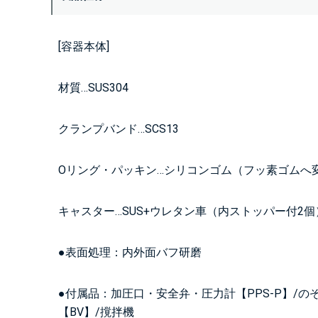
[容器本体]
材質…SUS304
クランプバンド…SCS13
Oリング・パッキン…シリコンゴム（フッ素ゴムへ
キャスター…SUS+ウレタン車（内ストッパー付2個
●表面処理：内外面バフ研磨
●付属品：加圧口・安全弁・圧力計【PPS-P】/の
【BV】/撹拌機