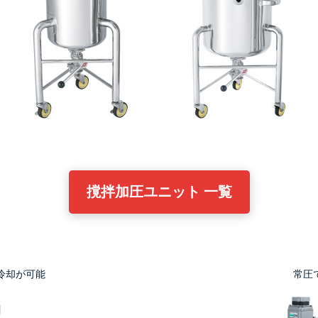
撹拌加圧ユニット 一覧
冷却が可能
常圧