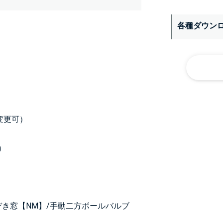
各種ダウン
変更可）
）
ぞき窓【NM】/手動二方ボールバルブ