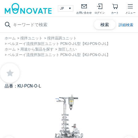
お問い合わせ
ログイン
カート
メニュー
検索
詳細検索
ホーム
>
撹拌ユニット
>
撹拌温調ユニット
>
ベルヌーイ流撹拌加圧ユニット PCN-O-J-L型【KU-PCN-O-J-L】
ホーム
>
用途から製品を探す
>
加圧したい
>
ベルヌーイ流撹拌加圧ユニット PCN-O-J-L型【KU-PCN-O-J-L】
品番：KU-PCN-O-L