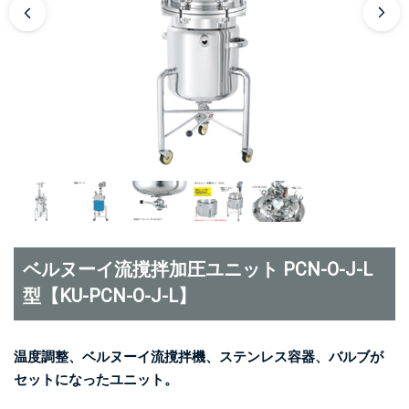
ベルヌーイ流撹拌加圧ユニット PCN-O-J-L
型【KU-PCN-O-J-L】
温度調整、ベルヌーイ流撹拌機、ステンレス容器、バルブが
セットになったユニット。