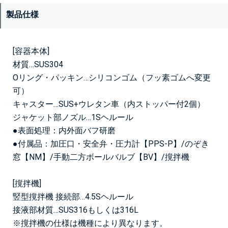
製品仕様
[容器本体]
材質…SUS304
Oリング・パッキン…シリコンゴム（フッ素ゴムへ変更
可）
キャスター…SUS+ウレタン車（内ストッパー付2個）
ジャケット部ノズル…1Sヘルール
●表面処理：内外面バフ研磨
●付属品：加圧口・安全弁・圧力計【PPS-P】/のぞき
窓【NM】/手動二方ボールバルブ【BV】/撹拌機
[撹拌機]
竪型撹拌機 接続部…4.5Sヘルール
接液部材質…SUS316もしくは316L
※撹拌機の仕様は機種により異なります。