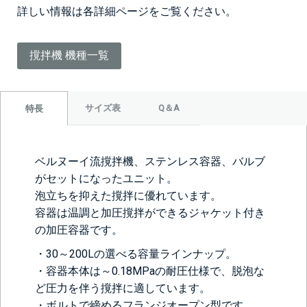
詳しい情報は各詳細ページをご覧ください。
撹拌機 機種一覧
サイズ表
Q＆A
特長
ベルヌーイ流撹拌機、ステンレス容器、バルブ
がセットになったユニット。
泡立ちを抑えた撹拌に優れています。
容器は温調と加圧撹拌ができるジャケット付き
の加圧容器です。
・30～200Lの選べる容量ラインナップ。
・容器本体は～0.18MPaの耐圧仕様で、脱泡な
ど圧力を伴う撹拌に適しています。
・ボルトで締めるフランジオープン型です。