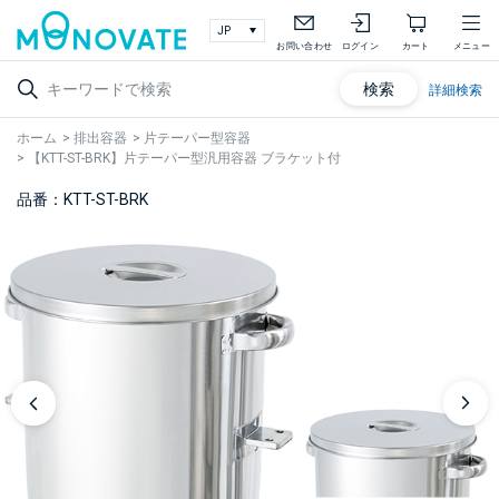
お問い合わせ
ログイン
カート
メニュー
検索
詳細検索
ホーム
>
排出容器
>
片テーパー型容器
>
【KTT-ST-BRK】片テーパー型汎用容器 ブラケット付
品番：KTT-ST-BRK