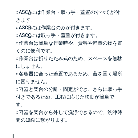
○ASC
A
には作業台・取っ手・蓋置のすべてが付
きます。
○ASC
B
には作業台のみが付きます。
○ASC
C
には取っ手・蓋置が付きます。
○作業台は簡単な作業時や、資料や軽量の物を置
くのに便利です。
○作業台は折りたたみ式のため、スペースを無駄
にしません。
○各容器に合った蓋置であるため、蓋を置く場所
に困りません。
○容器と架台の分離・固定ができ、さらに取っ手
付きであるため、工程に応じた移動が簡単で
す。
○容器を架台から外して洗浄できるので、洗浄時
間の短縮に繋がります。