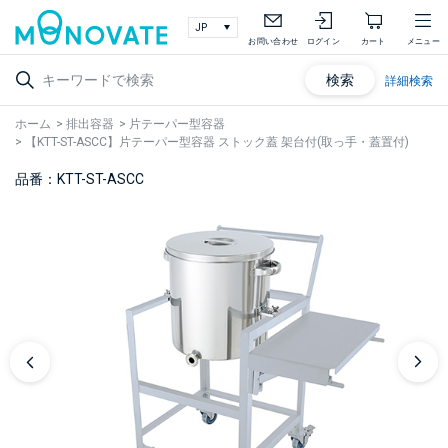
お問い合わせ
ログイン
カート
メニュー
検索
詳細検索
ホーム
>
排出容器
>
片テーパー型容器
>
【KTT-ST-ASCC】片テーパー型容器 ストック蓋 架台付(取っ手・蓋置付)
品番：KTT-ST-ASCC