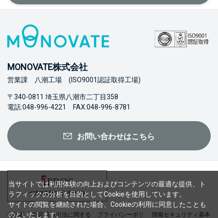
MONOVATE株式会社
営業課 八潮工場 (ISO9001認証取得工場)
〒340-0811 埼玉県八潮市二丁目358
電話:048-996-4221 FAX:048-996-8781
お問い合わせはこちら
当サイトでは利用体験の向上およびコンテンツの最適な提供、ト
ラフィックの分析を目的としてCookieを使用しています。
サイトの閲覧を継続された場合、Cookieの利用に同意したことも
のといたします。
会社概
特定商取引法に関する
プライバシーポリ
情報セキュリティ基本