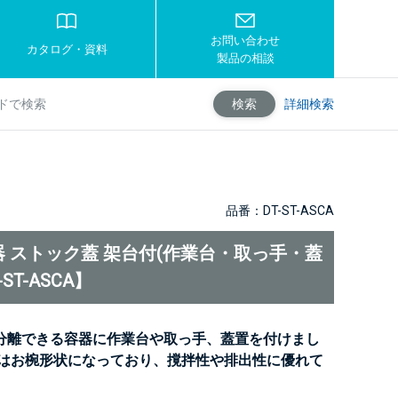
お問い合わせ
カタログ・資料
製品の相談
詳細検索
検索
品番：DT-ST-ASCA
 ストック蓋 架台付(作業台・取っ手・蓋
ST-ASCA】
分離できる容器に作業台や取っ手、蓋置を付けまし
底はお椀形状になっており、撹拌性や排出性に優れて