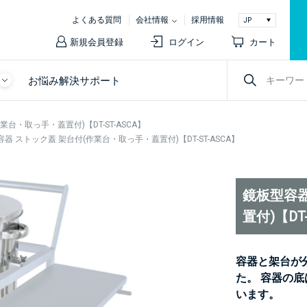
よくある質問
会社情報
採用情報
新規会員登録
ログイン
カート
お悩み解決サポート
台・取っ手・蓋置付)【DT-ST-ASCA】
器 ストック蓋 架台付(作業台・取っ手・蓋置付)【DT-ST-ASCA】
鏡板型容器
置付)【DT-
容器と架台が
た。 容器の
います。