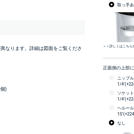
取っ手あり
＞＞詳しくはこちら
が異なります。詳細は図面をご覧くださ
正面側の上部
ニップル
1/4’(+2
個)
ソケット
1/4’(+2
ヘルール
1S’(+22
なし