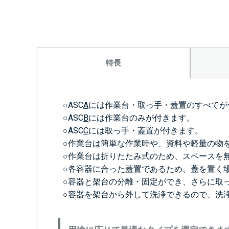
特長
○ASC
A
には作業台・取っ手・蓋置のすべてが
○ASC
B
には作業台のみが付きます。
○ASC
C
には取っ手・蓋置が付きます。
○作業台は簡単な作業時や、資料や軽量の物
○作業台は折りたたみ式のため、スペースを
○各容器に合った蓋置であるため、蓋を置く
○容器と架台の分離・固定ができ、さらに取
○容器を架台から外して洗浄できるので、洗