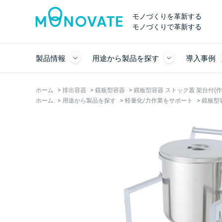
モノづくりを革新する
モノづくりで革新する
製品情報
用途から製品を探す
導入事例
ホーム
>
排出容器
>
鏡板型容器
>
鏡板型容器 ストック蓋 架台付(作業
ホーム
>
用途から製品を探す
>
軽量化/力作業をサポート
>
鏡板型容