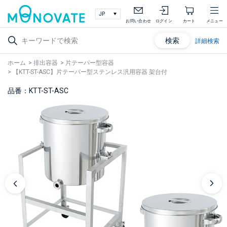
お問い合わせ
ログイン
カート
メニュー
検索
詳細検索
ホーム
>
排出容器
>
片テーパー型容器
>
【KTT-ST-ASC】片テーパー型ステンレス汎用容器 架台付
品番：KTT-ST-ASC