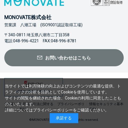
MONOVATE株式会社
営業課 八潮工場 (ISO9001認証取得工場)
〒340-0811 埼玉県八潮市二丁目358
電話:048-996-4221 FAX:048-996-8781
お問い合わせはこちら
当サイトでは利用体験の向上およびコンテンツの最適な提供、ト
ラフィックの分析を目的としてCookieを使用しています。
サイトの閲覧を継続された場合、Cookieの利用に同意したことも
のといたします。
会社概
特定商取引法に関する
プライバシーポリ
情報セキュリティ基本
要
表記
シー
方針
詳細については
プライバシーポリシー
をご確認ください。
承諾する
©MONOVATE Co., Ltd. 2023 All rights reserved.