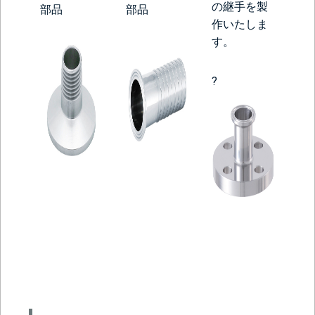
の継手を製
部品
部品
作いたしま
す。
?