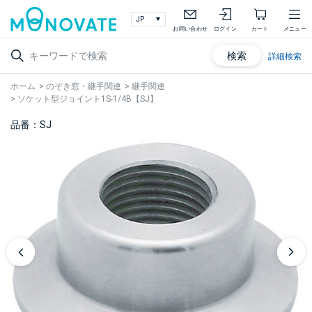
お問い合わせ
ログイン
カート
メニュー
検索
詳細検索
ホーム
>
のぞき窓・継手関連
>
継手関連
>
ソケット型ジョイント1S-1/4B【SJ】
品番：SJ