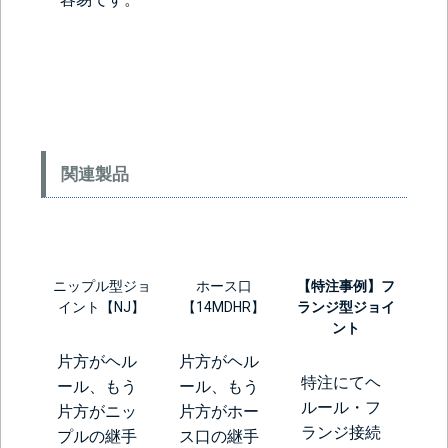
関連製品
ニップル型ジョ
ホース口
【特注事例】フ
イント【NJ】
【14MDHR】
ランジ型ジョイ
ント
片方がヘル
片方がヘル
特注にてヘ
ール、もう
ール、もう
ルール・フ
片方がニッ
片方がホー
ランジ接続
プルの継手
ス口の継手