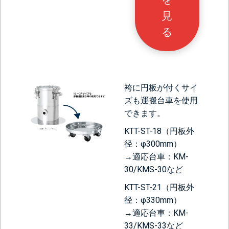
見
る
袴に円板が付くサイ
ズも運搬台車を使用
できます。
KTT-ST-18（円板外
径：φ300mm）
→適応台車：KM-
30/KMS-30など
KTT-ST-21（円板外
径：φ330mm）
→適応台車：KM-
33/KMS-33など