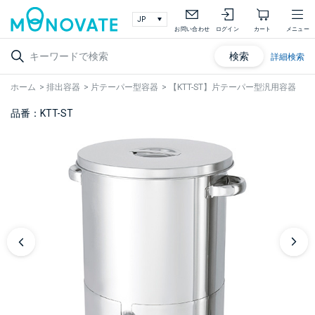
お問い合わせ
ログイン
カート
メニュー
検索
詳細検索
ホーム
>
排出容器
>
片テーパー型容器
>
【KTT-ST】片テーパー型汎用容器
品番：KTT-ST