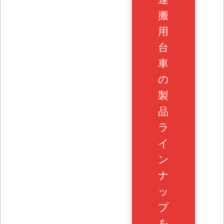
搬
用
台
車
の
製
品
ラ
イ
ン
ナ
ッ
プ
を