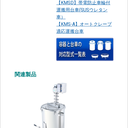
【KMSD】帯電防止車輪付
運搬用台車(SUSウレタン
車）
【KMS-A】オートクレーブ
適応運搬台車
関連製品