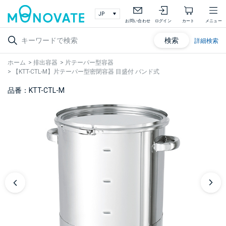
お問い合わせ
ログイン
カート
メニュー
検索
詳細検索
ホーム
>
排出容器
>
片テーパー型容器
>
【KTT-CTL-M】片テーパー型密閉容器 目盛付 バンド式
品番：KTT-CTL-M