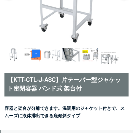
【KTT-CTL-J-ASC】片テーパー型ジャケッ
ト密閉容器 バンド式 架台付
容器と架台が分離できます。温調用のジャケット付きで、ス
ムーズに液体排出できる底傾斜タイプ