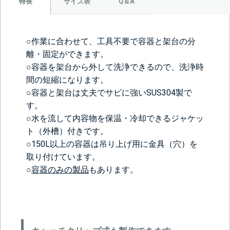
サイズ表
Q＆A
特長
○作業に合わせて、工具不要で容器と架台の分
離・固定ができます。
○容器を架台から外して洗浄できるので、洗浄時
間の短縮になります。
○容器と架台は丈夫でサビに強いSUS304製で
す。
○水を流して内容物を保温・冷却できるジャケッ
ト（外槽）付きです。
○150L以上の容器は吊り上げ用に金具（穴）を
取り付けています。
○
容器のみの製品
もあります。