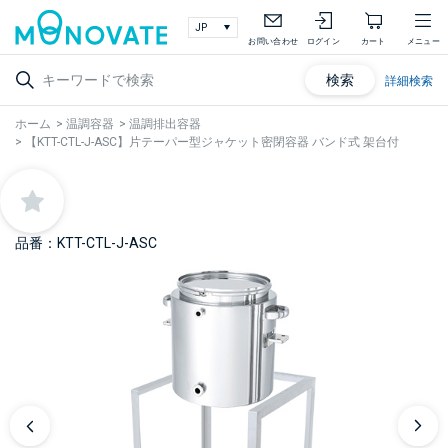
お問い合わせ
ログイン
カート
メニュー
検索
詳細検索
ホーム
>
温調容器
>
温調排出容器
>
【KTT-CTL-J-ASC】片テーパー型ジャケット密閉容器 バンド式 架台付
品番：KTT-CTL-J-ASC