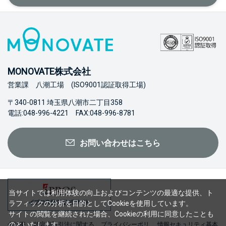
MONOVATE株式会社
営業課 八潮工場 (ISO9001認証取得工場)
〒340-0811 埼玉県八潮市二丁目358
電話:048-996-4221 FAX:048-996-8781
お問い合わせはこちら
当サイトでは利用体験の向上およびコンテンツの最適な提供、ト
ラフィックの分析を目的としてCookieを使用しています。
サイトの閲覧を継続された場合、Cookieの利用に同意したことも
のといたします。
会社概
特定商取引法に関する
プライバシーポリ
情報セキュリティ基本